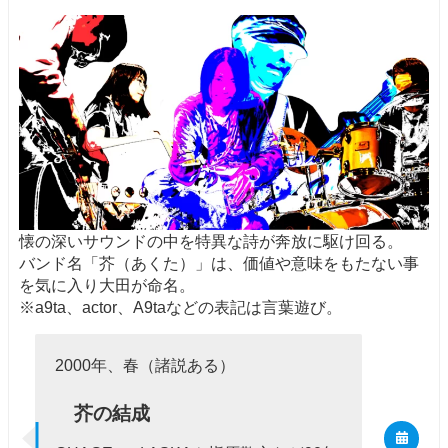
懐の深いサウンドの中を特異な詩が奔放に駆け回る。
バンド名「芥（あくた）」は、価値や意味をもたない事
を気に入り大田が命名。
※a9ta、actor、A9taなどの表記は言葉遊び。
2000年、春（諸説ある）
芥の結成