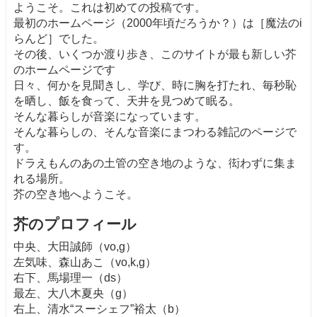
ようこそ。これは初めての投稿です。
最初のホームページ（2000年頃だろうか？）は［魔法のi
らんど］でした。
その後、いくつか渡り歩き、このサイトが最も新しい芥
のホームページです
日々、何かを見聞きし、学び、時に胸を打たれ、毎秒恥
を晒し、飯を食って、天井を見つめて眠る。
そんな暮らしが音楽になっています。
そんな暮らしの、そんな音楽にまつわる雑記のページで
す。
ドラえもんのあの土管の空き地のような、衒わずに集ま
れる場所。
芥の空き地へようこそ。
芥のプロフィール
中央、大田誠師（vo,g）
左気味、森山あこ（vo,k,g）
右下、馬場理一（ds）
最左、大八木夏央（g）
右上、清水“スーシェフ”裕太（b）